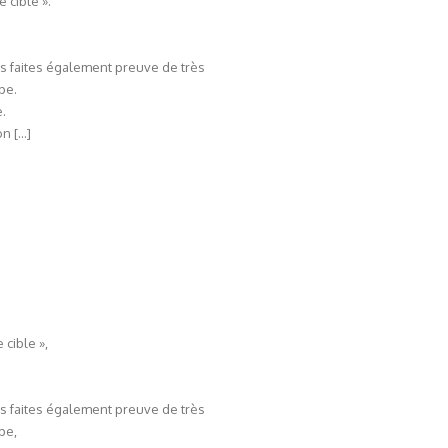
 cible ».
us faites également preuve de très
pe.
.
on […]
 cible »,
us faites également preuve de très
pe,